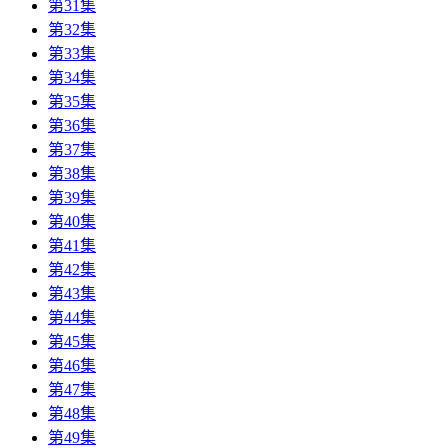
第31集
第32集
第33集
第34集
第35集
第36集
第37集
第38集
第39集
第40集
第41集
第42集
第43集
第44集
第45集
第46集
第47集
第48集
第49集