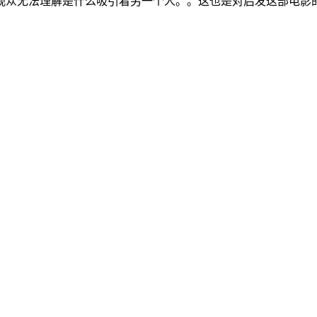
观众无法理解是什么吸引着另一个人。。这也是对启发这部电影