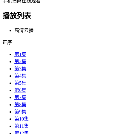
手机扫码在线观看
播放列表
高清云播
正序
第1集
第2集
第3集
第4集
第5集
第6集
第7集
第8集
第9集
第10集
第11集
第12集