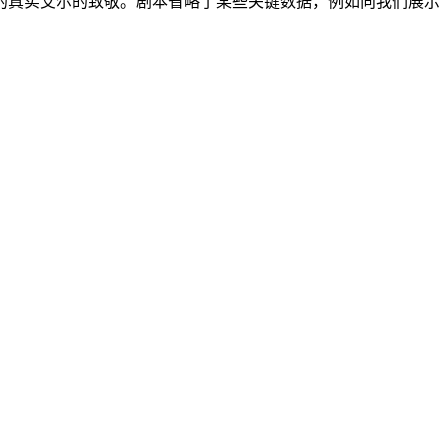
的真实艾尔的致敬。剧本省略了某些关键数据，例如向我们展示