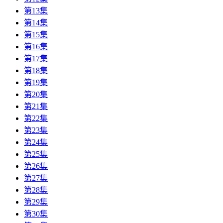
第13集
第14集
第15集
第16集
第17集
第18集
第19集
第20集
第21集
第22集
第23集
第24集
第25集
第26集
第27集
第28集
第29集
第30集