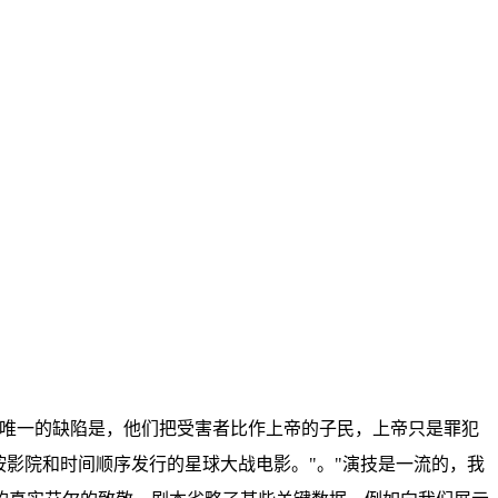
。唯一的缺陷是，他们把受害者比作上帝的子民，上帝只是罪犯
影院和时间顺序发行的星球大战电影。"。"演技是一流的，我