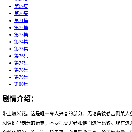
第69集
第70集
第71集
第72集
第73集
第74集
第75集
第76集
第77集
第78集
第79集
第80集
剧情介绍：
带上爆米花。这是唯一令人兴奋的部分。无论桑德勒击倒某人
和强奸犯制造的错觉，不要把受害者和他们进行比较。现在进入