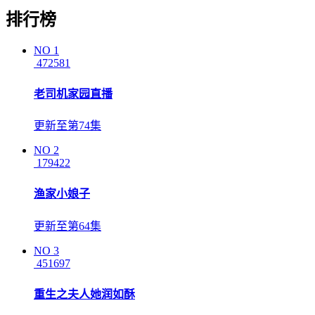
排行榜
NO
1
472581
老司机家园直播
更新至第74集
NO
2
179422
渔家小娘子
更新至第64集
NO
3
451697
重生之夫人她润如酥