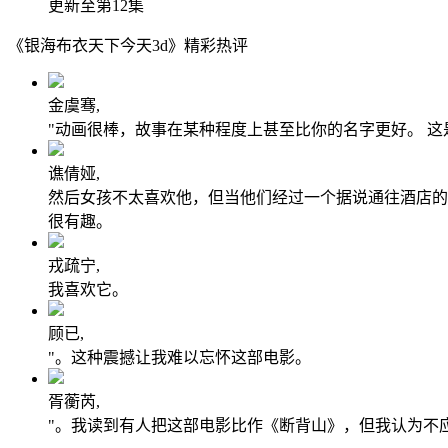
更新至第12集
《银海布衣天下今天3d》精彩热评
金虞骞,
"动画很棒，故事在某种程度上甚至比你的名字更好。 
谯倩娅,
然后女孩不太喜欢他，但当他们经过一个据说通往酒店的
很有趣。
戎疏宁,
我喜欢它。
顾已,
"。这种震撼让我难以忘怀这部电影。
胥蘅芮,
"。我读到有人把这部电影比作《断背山》，但我认为不