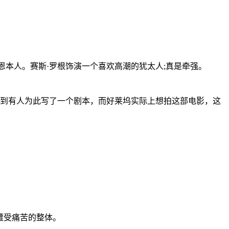
恩本人。赛斯·罗根饰演一个喜欢高潮的犹太人;真是牵强。
到有人为此写了一个剧本，而好莱坞实际上想拍这部电影，这
遭受痛苦的整体。