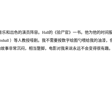
出色的演员阵容。Hall的《验尸官》一书。他为他的时间服务。林
Viv Stanshall ）等人教授哑剧。我不需要按数字绘图勺喂给
车的故事非常沉闷，相当蹩脚，电影对我来说永远不会变得很有趣