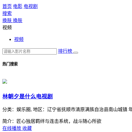
首页
电影
电视剧
搜索
换肤
换肤
视频
视频
排行榜
热门搜索
林朝夕是什么电视剧
分类：
娱乐圈,
地区：
辽宁省抚顺市清原满族自治县南山城镇
简介：匠心独居羁绊与连击系统，战斗随心所欲
在线播放
收藏