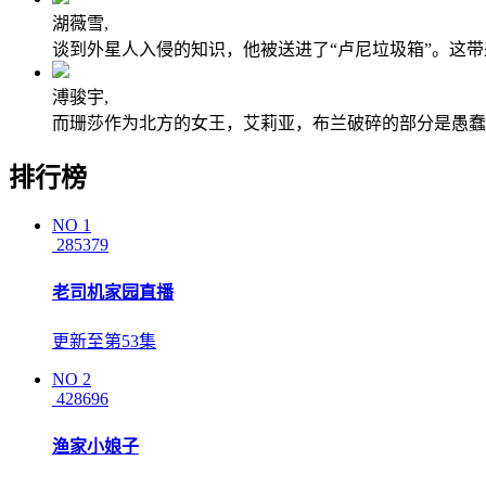
湖薇雪,
谈到外星人入侵的知识，他被送进了“卢尼垃圾箱”。这
溥骏宇,
而珊莎作为北方的女王，艾莉亚，布兰破碎的部分是愚蠢
排行榜
NO
1
285379
老司机家园直播
更新至第53集
NO
2
428696
渔家小娘子