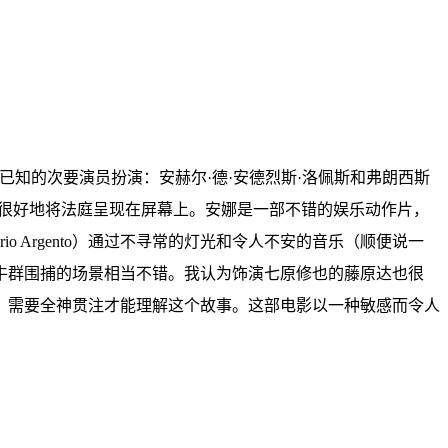
知的次要演员扮演：安赫尔·德·安德烈斯·洛佩斯和弗朗西斯
。它很好地将法庭呈现在屏幕上。安娜是一部不错的娱乐动作片，
 Argento）通过不寻常的灯光和令人不安的音乐（顺便说一
牛群围捕的场景相当不错。我认为饰演七原修也的藤原达也很
。需要全神贯注才能理解这个故事。这部电影以一种敏感而令人