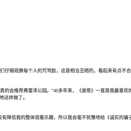
们仔细观察每个人的咒骂脸，这是相当丑陋的，看起来有点不合
的会推荐弗雷泽公园。"40多年来，《谢恩》一直是我最喜欢的
烈地这样做了。
有降低我的整体观看乐趣，所以我会毫不犹豫地给《诚实的骗子》打