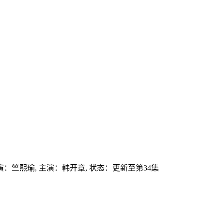
演：
竺熙瑜,
主演：
韩开章,
状态：更新至第34集