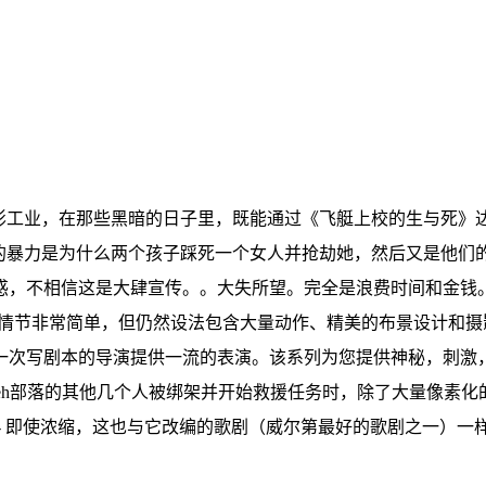
电影工业，在那些黑暗的日子里，既能通过《飞艇上校的生与死》
的暴力是为什么两个孩子踩死一个女人并抢劫她，然后又是他们
惑，不相信这是大肆宣传。。大失所望。完全是浪费时间和金钱
。情节非常简单，但仍然设法包含大量动作、精美的布景设计和摄
一次写剧本的导演提供一流的表演。该系列为您提供神秘，刺激
'Leh部落的其他几个人被绑架并开始救援任务时，除了大量像素化
）- 即使浓缩，这也与它改编的歌剧（威尔第最好的歌剧之一）一