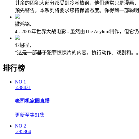
其余的囚犯大部分都受到冷嘲热讽，他们通常只是漫画，
预先警告，本系列将要求您持保留态度。你得到一部聪明
撒鸿铭,
4 - 2005年世界大战电影 - 虽然由The Asylum制作
亚娜呈,
"这是一部基于犯罪惊悚片的内容，执行动作、戏剧和。
排行榜
NO
1
438431
老司机家园直播
更新至第51集
NO
2
295364