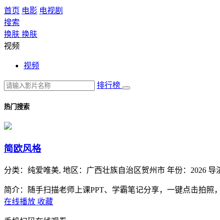
首页
电影
电视剧
搜索
换肤
换肤
视频
视频
排行榜
热门搜索
简欧风格
分类：
纯爱唯美,
地区：
广西壮族自治区贺州市
年份：
2026
导
简介：随手扫描老师上课PPT、学霸笔记分享，一键点击拍照
在线播放
收藏