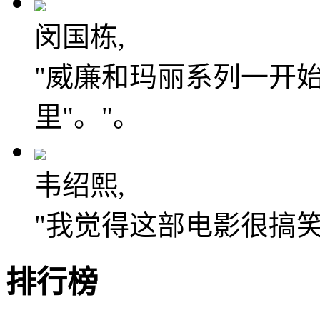
闵国栋,
"威廉和玛丽系列一开始
里"。"。
韦绍熙,
"我觉得这部电影很搞笑
排行榜