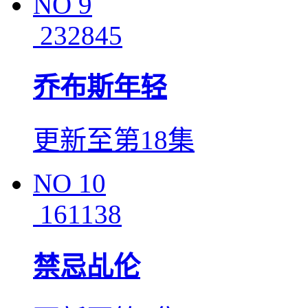
NO
9
232845
乔布斯年轻
更新至第18集
NO
10
161138
禁忌乩伦