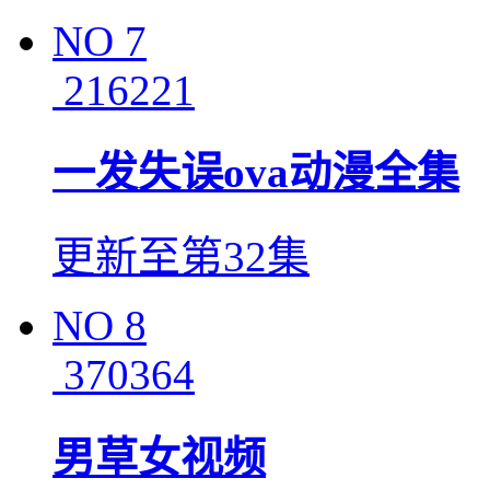
NO
7
216221
一发失误ova动漫全集
更新至第32集
NO
8
370364
男草女视频