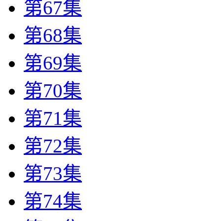
第67集
第68集
第69集
第70集
第71集
第72集
第73集
第74集