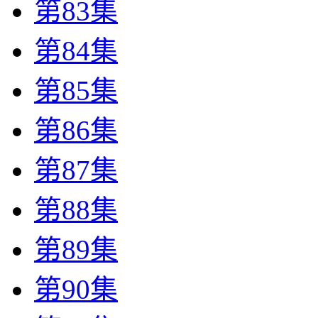
第83集
第84集
第85集
第86集
第87集
第88集
第89集
第90集