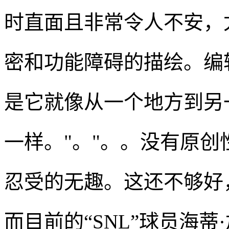
时直面且非常令人不安，尤
密和功能障碍的描绘。编
是它就像从一个地方到另
一样。"。"。。没有原
忍受的无趣。这还不够好
而目前的“SNL”球员海