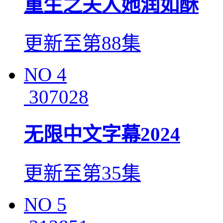
重生之夫人她润如酥
更新至第88集
NO
4
307028
无限中文字幕2024
更新至第35集
NO
5