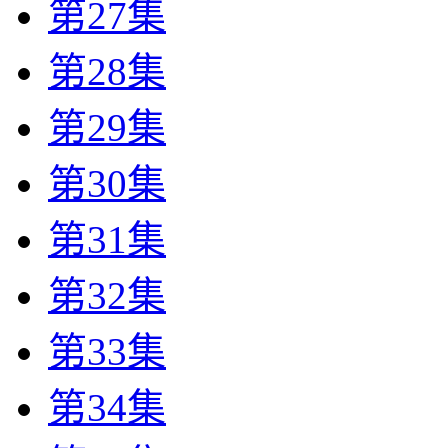
第27集
第28集
第29集
第30集
第31集
第32集
第33集
第34集