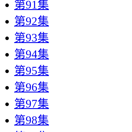
第91集
第92集
第93集
第94集
第95集
第96集
第97集
第98集