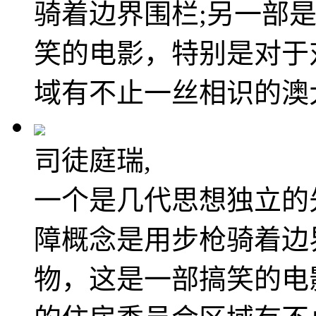
骑着边界围栏;另一部
笑的电影，特别是对于
域有不止一丝相识的澳
司徒庭瑞,
一个是几代思想独立的
障概念是用步枪骑着边
物，这是一部搞笑的电