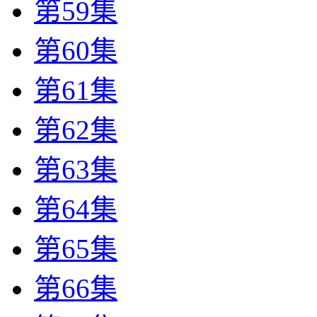
第59集
第60集
第61集
第62集
第63集
第64集
第65集
第66集