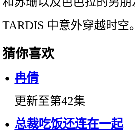
和苏珊以及芭芭拉的男朋
TARDIS 中意外穿越时空
猜你喜欢
冉倩
更新至第42集
总裁吃饭还连在一起