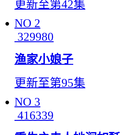
更新至第42集
NO
2
329980
渔家小娘子
更新至第95集
NO
3
416339