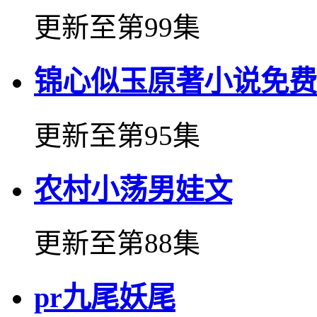
更新至第99集
锦心似玉原著小说免费
更新至第95集
农村小荡男娃文
更新至第88集
pr九尾妖尾