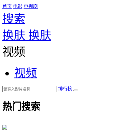
首页
电影
电视剧
搜索
换肤
换肤
视频
视频
排行榜
热门搜索