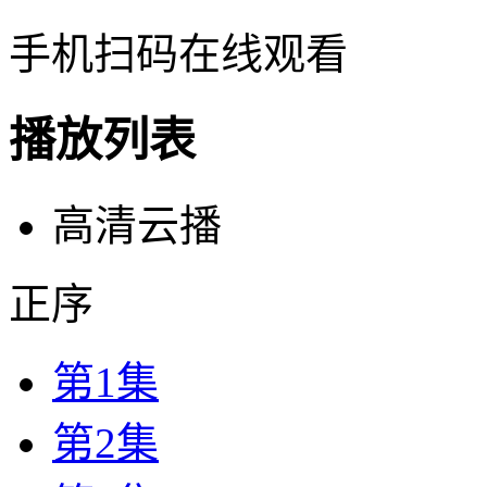
手机扫码在线观看
播放列表
高清云播
正序
第1集
第2集