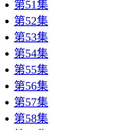
第51集
第52集
第53集
第54集
第55集
第56集
第57集
第58集