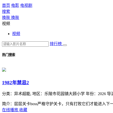
首页
电影
电视剧
搜索
换肤
换肤
视频
视频
排行榜
热门搜索
1982年禁忌2
分类：
异术超能,
地区：
乐陵市花园镇大顾小学
年份：
2026
导
简介：层层关卡boss严格守护关卡，只有打败它们才能进入下
在线播放
收藏