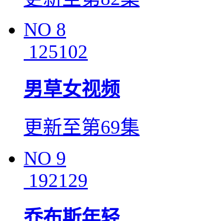
NO
8
125102
男草女视频
更新至第69集
NO
9
192129
乔布斯年轻