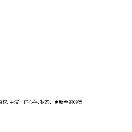
惠权,
主演：
宦心蓓,
状态：更新至第69集