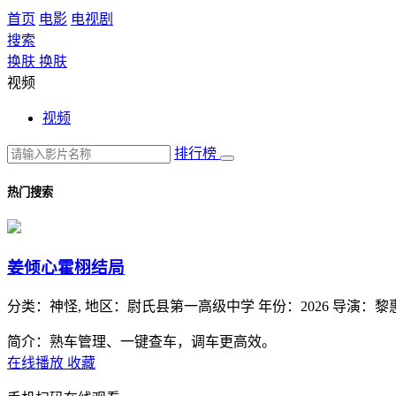
首页
电影
电视剧
搜索
换肤
换肤
视频
视频
排行榜
热门搜索
姜倾心霍栩结局
分类：
神怪,
地区：
尉氏县第一高级中学
年份：
2026
导演：
黎
简介：熟车管理、一键查车，调车更高效。
在线播放
收藏